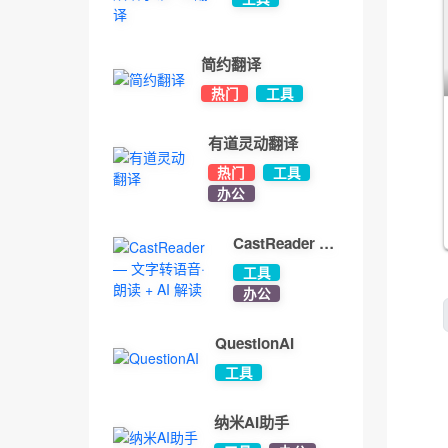
字幕 · AI翻译
简约翻译
热门
工具
有道灵动翻译
热门
工具
办公
CastReader —
文字转语音·朗
工具
读 + AI 解读
办公
QuestionAI
工具
纳米AI助手