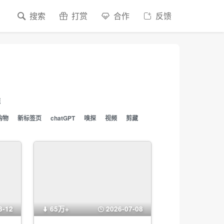
搜索
打赏
合作
反馈
题
购物
新标签页
chatGPT
嗅探
视频
剪藏
3-12
65万+
2026-07-08