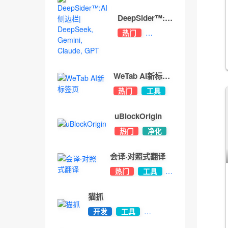
DeepSider™:AI
侧边栏|
热门
DeepSeek,
办公
Gemini,
开发
Claude, GPT
WeTab AI新标签
页
热门
工具
美化
uBlockOrigin
热门
净化
会译·对照式翻译
热门
工具
办公
猫抓
开发
工具
热门