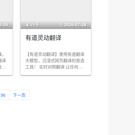
6-29
<1千
2026-07-28
有道灵动翻译
展，
【有道灵动翻译】使用有道翻译
翻译
大模型，沉浸式网页翻译的首选
AI
工具！ 实时对照翻译:让任何网
自定
页变成对照。图片翻译: 轻松提
取图片文字。输入框即时翻译:输
入中文轻松变英文。
36
下一页