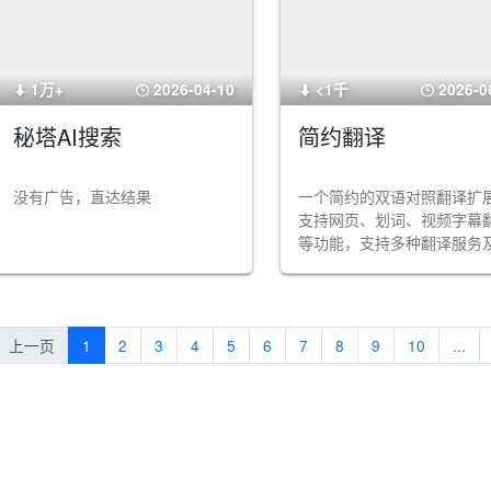
1万+
2026-04-10
<1千
2026-0
秘塔AI搜索
简约翻译
没有广告，直达结果
一个简约的双语对照翻译扩
支持网页、划词、视频字幕
等功能，支持多种翻译服务及
翻译接口，拥有丰富灵活的
义选项。
上一页
1
2
3
4
5
6
7
8
9
10
...