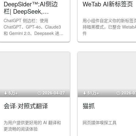
DeepSider™:AI侧边
WeTab AI新标签页
栏| DeepSeek,
Gemini, Claude, GPT
ChatGPT 侧边栏：使用
用小组件自定义你的新标签页
ChatGPT、GPT-4o、Claude3
持暗黑模式，已整合 WetabA
和 Gemini 2.0、Deepseek 进行
件
AI 搜索、阅读和写作，提升工作
效率。
5万+
2026-04-27
51万+
2026-0
会译·对照式翻译
猫抓
为用户提供更好用的 AI 翻译和
网页媒体嗅探工具
更流畅的阅读体验