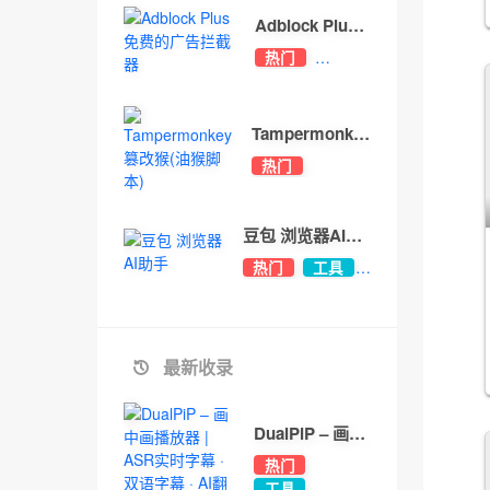
Adblock Plus
免费的广告拦截
热门
器
净化
Tampermonkey
篡改猴(油猴脚
热门
本)
开发
工具
豆包 浏览器AI助
手
热门
工具
办公
最新收录
DualPiP – 画中
画播放器 | ASR
热门
实时字幕 · 双语
工具