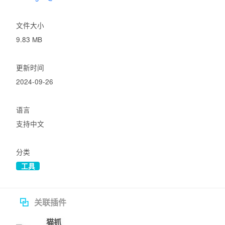
新增诊断信息页，你可以在设置中的“其他”中找到；

文件大小
修复当插件接管下载时不能下载文件的问题；

9.83 MB
其他次要修复。

更新时间
v5.3.0

2024-09-26
在选择下载框中新增“全选”，“全不选”，“反选”按钮；

新增“多文件下载时间间隔”设置；

语言
修复当启用插件接管下载时在隐身模式下不能下载文件问题；

支持中文
修复当禁用插件接管下载时，不打包下载图片时不能完全下载图片的
分类
问题；

工具
修复不能下载除了第一个块以外的其他块文件的问题；

其他次要修复。

关联插件
v5.2.1

猫抓