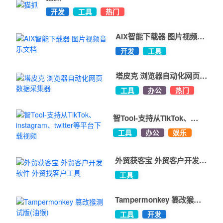
修复下载问题；

开发
工具
热门
更新“创建子目录”选项；

AIX智能下载器 图片视频音
其他次要修复。

乐文档
开发
工具
v5.2.0

塔皮克 浏览器自动化网页数
据采集器
修复下载选项中存在的问题；

工具
办公
热门
修复保存路径的问题；

智Tool-支持从TikTok、
修复单张图片被打包的问题；

instagram、twitter等平台
工具
办公
娱乐
新增“禁用下载架”选项；

下载视频
其他次要修复。

外贸获客宝 外贸客户开发软
件 外贸找客户工具
工具
v5.0.3

Tampermonkey 篡改猴测
修复在启动“打包文件”时下载漫画依旧没有打包的问题；

试版(油猴)
工具
开发
修复Fanbox下载按钮不显示的问题；
