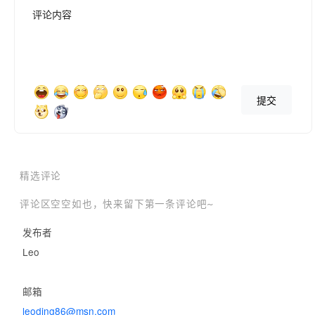
v5.5.1

评论内容
新增下载Pixiv Comic上作品的功能；

当下载完成时在按钮上添加高亮；

其他次要修复。

提交
v5.5.0

新增调整下载面板样式以及位置的设置；

新增小说重命名标签，包含系列ID、系列序号和系列标题；

精选评论
修复重复多次覆盖http头的问题。

评论区空空如也，快来留下第一条评论吧~
发布者
v5.4.1

Leo
修复当反选图集图片时下载文件名称错误的问题。

邮箱
v5.4.0

leoding86@msn.com