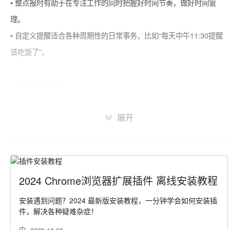
• 整点报时有助于在专注工作的同时把握好时间节奏，做好时间管
理。

• 自定义提醒适合各种周期性的日常事务，比如“每天中午11:30提醒
该吃饭了”。

1. 整点报时功能

每隔一段时间，扩展会通过语音引擎和系统通知播报当前时间。

展开
报时的时间间隔可在扩展选项-报时设置中设置，包括：

5分钟/10分钟/15分钟/20分钟/30分钟/1小时/2小时/3小时。

2024 Chrome浏览器扩展插件 离线安装教程
另外，还有几个（已默认开启）的免打扰设置，比如浏览器全屏或播
放视频时不提醒。

安装遇到问题？2024 最新版安装教程，一分钟学会如何安装插
件，解决各种疑难杂症！