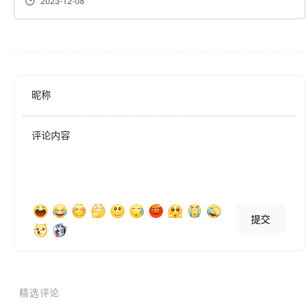
2023-12-08
2. 自定义提醒功能

用户可以添加自定义的提醒。支持的类型包括：

• 仅一次：即只在特定的某一天提醒。

• 每日提醒：在每天的一个或多个时间提醒。

• 每周提醒：可选择周一至周日的一天或多天。

昵称
• 每月提醒：可选择每月1号至最后一天的一天或多天。

• 每年提醒：可选择每年的某一天或多天提醒，比如”生日提醒“。

评论内容
所有类型的提醒均可在提醒当天设置一个或多个提醒时间。这样一方
面可以满足一件事情需要多次提醒的需求，比如：”每天早中晚三次
提交
提醒吃药“，只需创建一个每日提醒，其中设置三个提醒时间。另一
方面，对于重要的事情可以设置多个提醒时间，以免遗漏（也就是”
重要的事情说三遍“）。

精选评论