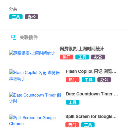
分类
工具
办公
关于提醒方式

扩展支持两种提醒方式，可选择其一或全选：

关联插件
• 语音播报：通过语音引擎播报当前时间或设置的提醒内容。

• 系统通知：桌面系统通知。

网费很贵-上网时间统计
热门
工具
办公
语音报时因为会发出声音，所以可能不适合所有人，另外如果忘记打
Flash Copilot 闪记 浏览器
开扬声器或音量太小也会听不到。

超级助手
热门
工具
办公
系统通知如果自动消失也可能错过。所以：

Date Countdown Timer 倒
计时
• 因为整点报时不是非常重要的事情，错过也没关系，所以报时提醒
工具
的系统通知几秒后会自动消失。

Split Screen for Google
• 自定义提醒可能是比较重要的事情，所以为了防止遗漏，默认是一
Chrome
热门
工具