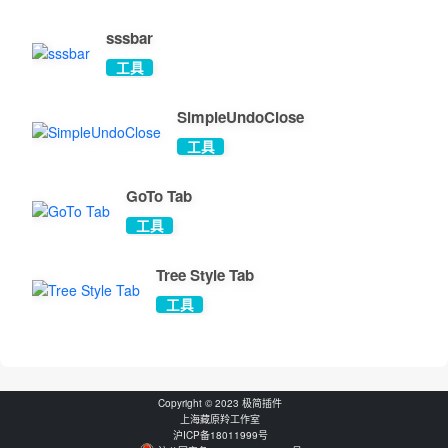
分钟后消失。另外可以分别设置每个自定义提醒的系统通知显示时
间，几分钟后自动关闭或需要手工关闭（即不会自动消失）。

sssbar
工具
综上，语音播报和系统通知可以互为补充避免遗漏。

SimpleUndoClose
工具
GoTo Tab
关于语音引擎

工具
语音引擎，即文本转语音（Text-to-Speech，简称 TTS），包括操作
系统自带的 TTS 以及浏览器提供的远程 TTS 。前者可以在操作系统
Tree Style Tab
设置中自行调整，后者依赖网络连接。操作系统自带语音效果一般，
工具
但离线可用；浏览器提供的语音效果通常更好，但需要网络连接。

语音报时和自定义提醒功能使用 TTS 播报时间和自定义内容，在扩
Copyright © 2023 极简插件
展选项-语音设置中可以设置语音引擎。每种语音通常只支持一种语
上海藏原羚工作室
沪ICP备18011999号