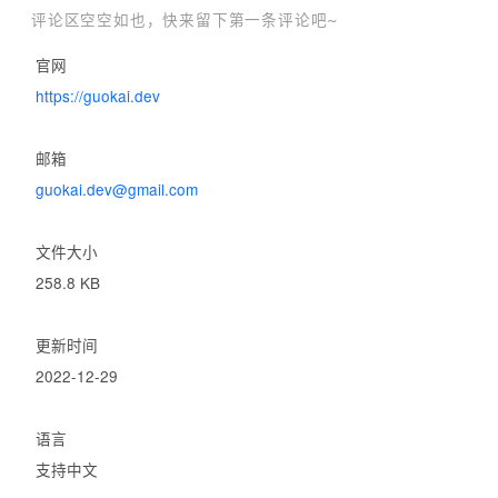
3. 时钟功能

评论区空空如也，快来留下第一条评论吧~
点击扩展图标，弹出页面会显示当前时间和日期，支持数字数字和模
官网
拟时钟。

https://guokai.dev
另外，扩展图标本身也可以显示时间（但默认未开启该功能）。

邮箱
在扩展选项-时钟里，可以设置:

guokai.dev@gmail.com
• 显示模拟时钟还是数字时钟

文件大小
• 是否显示秒

258.8 KB
• 是否显示日期

• 扩展图标上是否显示时间

更新时间
2022-12-29
4. 其它

在浏览器扩展快捷键设置中（chrome://extensions/shortcuts）可以
语言
为”查看时间“和”语音报时“设置快捷键。

支持中文