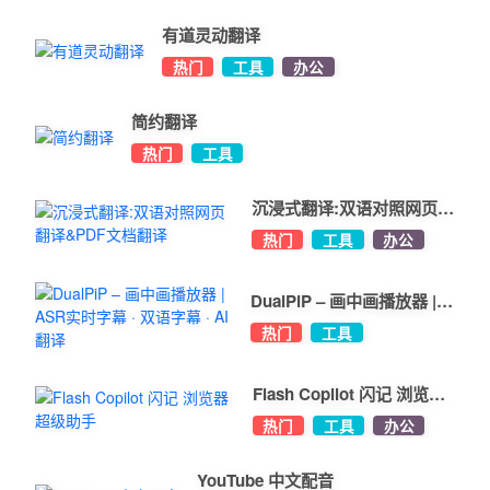
有道灵动翻译
热门
工具
办公
简约翻译
热门
工具
沉浸式翻译:双语对照网页翻
译&PDF文档翻译
热门
工具
办公
DualPiP – 画中画播放器 |
ASR实时字幕 · 双语字幕 ·
热门
工具
AI翻译
Flash Copilot 闪记 浏览器
超级助手
热门
工具
办公
YouTube 中文配音