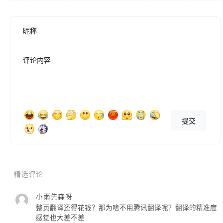
获得无缝的浏览体验。我们正在致力于向免费用户发布该功能。

昵称
DeepL Pro登录 

DeepL Pro用户可以在扩展程序中登录账户。

评论内容
快捷键

使用简单的快捷方式使翻译更快捷。你可以在设置中设置自定义快捷
提交
方式。

无与伦比的准确性

你可以放心的是，无论在使用任何网站或应用程序时，你都会得到高
精选评论
质量的翻译结果。DeepL的翻译效果一直优于竞争对手，并被证实比
小雨先森呀
科技巨头公司的翻译结果准确三倍。

整页翻译还得花钱？那为啥不用腾讯翻译呢？翻译的精准度
感觉也大差不差