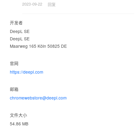
2023-09-22
回复
受到数百万用户的喜爱

世界各地数以百万计的人每天都在使用DeepL以改善他们的交流方
开发者
式。

DeepL SE
DeepL SE
Maarweg 165 Köln 50825 DE
27门语言供选择

关于该扩展支持的语言，请在我们帮助中心查看相关文章：
官网
https://support.deepl.com/hc/zh/articles/4407573562386-
https://deepl.com
Languages-in-the-browser-extension。
邮箱
chromewebstore@deepl.com
文件大小
54.86 MB