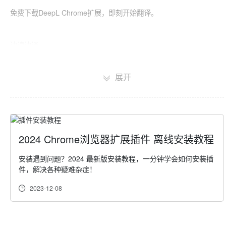
免费下载DeepL Chrome扩展，即刻开始翻译。

边读边译

你将不必再跳过任何电子邮件、文章或网站。无需离开Chrome浏览
展开
器，你便可以用你选择的语言在原始语境中查看你正在浏览的内容。

边写边译

无论你是在写社交媒体帖子、聊天信息还是电子邮件，你都可以在输
2024 Chrome浏览器扩展插件 离线安装教程
入文本后立即进行翻译。这意味着当你需要使用另一种语言时，你无
需复制、粘贴、重新输入或离开Chrome浏览器。

安装遇到问题？2024 最新版安装教程，一分钟学会如何安装插
件，解决各种疑难杂症！
2023-12-08
全页翻译

如果你是DeepL Pro用户，你只需点击一下就可以将整个网页翻译成
你的目标语言。你甚至可以选择让所有特定语言的网站自动翻译，以