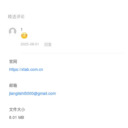
俱全。

精选评论
【趣味组件】

1
- 电子木鱼：工作间隙的积德小工具，放松心情。

- 热点事件：实时更新，掌握最新资讯，不落人后。

2025-08-01
回复
- 星座运势：每日更新，查看当日宜忌，为生活增添乐趣。

官网
https://xtab.com.cn
Xtab，您的智能办公新标签页，官网：www.xtab.com.cn，立即体验
更高效的工作方式。
邮箱
jianglishi5000@gmail.com
文件大小
8.01 MB