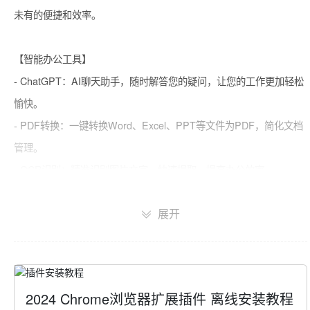
未有的便捷和效率。

【智能办公工具】

- ChatGPT：AI聊天助手，随时解答您的疑问，让您的工作更加轻松
愉快。

- PDF转换：一键转换Word、Excel、PPT等文件为PDF，简化文档
管理。

- OCR识别：精准识别图片文字，快速提取，提高办公效率。

- 精准翻译：多语言即时翻译，让您的沟通无界限。

展开
- 待办事项：智能管理您的日常任务，确保工作有序进行。

- 智能抠图：上传图片，即可一键抠图，速度极快。

- 在线解压： 免费在线解压工具，全程无广，一秒解压。

- 图表生成：19种常见图表可选，功能简单实用，新手友好。

2024 Chrome浏览器扩展插件 离线安装教程
-思维导图： 创建和编辑思维导图，帮助您整理思路和规划项目。
