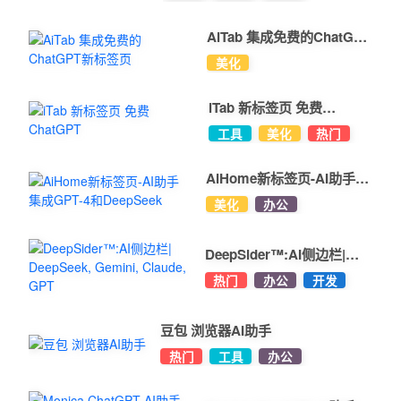
AiTab 集成免费的ChatGPT
新标签页
美化
iTab 新标签页 免费
ChatGPT
工具
美化
热门
AiHome新标签页-AI助手集
成GPT-4和DeepSeek
美化
办公
DeepSider™:AI侧边栏|
DeepSeek, Gemini,
热门
办公
开发
Claude, GPT
豆包 浏览器AI助手
热门
工具
办公