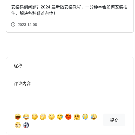
安装遇到问题？2024 最新版安装教程，一分钟学会如何安装插
件，解决各种疑难杂症！
【多媒体处理】

2023-12-08
- 图片处理：无损压缩、放大图片，优化存储与打印质量。

- 视频转换：支持多种视频格式，满足不同播放需求。

- 音频转换：轻松转换音频格式，适应不同设备播放。

- 剪辑工具：快速剪切视频和音频，捕捉精彩瞬间。

昵称
【精选网址】

- 资讯：新浪、网易、搜狐、hao123、百度等，一触即达。

评论内容
- AI科技：Mijourney、网易天音、美图AI、Google Bard等，紧跟科
技前沿。

- 娱乐：抖音、知乎、微博、小红书、豆瓣、淘宝等，工作之余轻松
提交
一刻。

- 办公：网易邮箱、QQ邮箱、腾讯文档、百度网盘等，办公资源一应