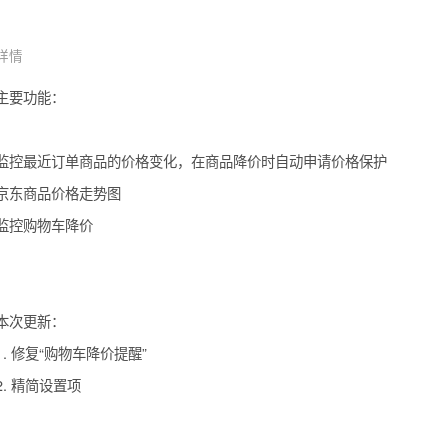
详情
主要功能：

监控最近订单商品的价格变化，在商品降价时自动申请价格保护

京东商品价格走势图

监控购物车降价

本次更新：

1. 修复“购物车降价提醒”

2. 精简设置项
