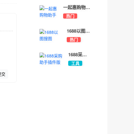
一起惠购物助
手
热门
开发
工具
1688以图搜
图
热门
工具
1688采购
助手插件版
工具
提交