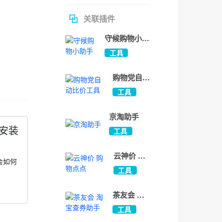
关联插件
守候购物小助
手
工具
净化
办公
购物党自动
比价工具
工具
京淘助手
线安装
工具
云神价 购
会如何
物点点
工具
茶友会 淘
宝查券助手
工具