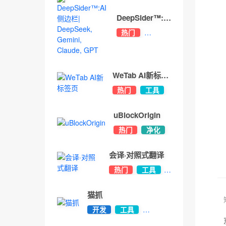
DeepSider™:AI
侧边栏|
热门
DeepSeek,
办公
Gemini,
开发
Claude, GPT
WeTab AI新标签
页
热门
工具
美化
uBlockOrigin
热门
净化
会译·对照式翻译
热门
工具
办公
猫抓
开发
工具
热门