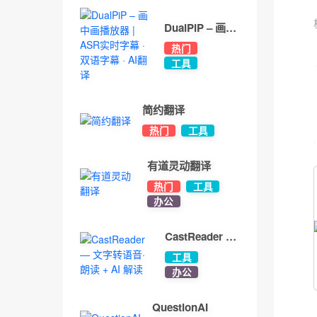
DualPiP – 画中
画播放器 | ASR
热门
实时字幕 · 双语
工具
字幕 · AI翻译
简约翻译
热门
工具
有道灵动翻译
热门
工具
办公
CastReader —
文字转语音·朗
工具
读 + AI 解读
办公
QuestionAI