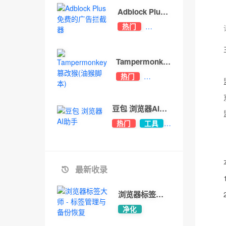
Adblock Plus
免费的广告拦截
热门
器
净化
Tampermonkey
篡改猴(油猴脚
热门
本)
开发
工具
豆包 浏览器AI助
手
热门
工具
办公
最新收录
浏览器标签大
师 - 标签管理与
净化
备份恢复