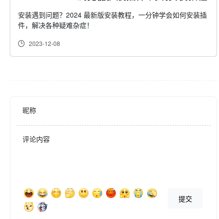
过程更加流畅。

安装遇到问题？2024 最新版安装教程，一分钟学会如何安装插
件，解决各种疑难杂症！
2023-12-08
📚 知识共享：

    💡娱乐聊天与思路讨论：与灵办一起聊天，分享心得，激发更多创
意与灵感。

🌟 灵办的使命：

昵称
    🤗提升工作与学习效率，用一款工具解决您的多种需求，让信息获
取更加轻松，让工作学习更加高效。全心只为优化您的工作流，提高
评论内容
您的办公、学习效率。

💻 如何使用：

提交
   1️⃣点击“添加到Chrome”按钮并将其固定到工具栏。

   2️⃣登录您的账户。
