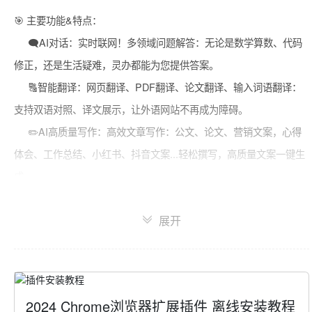
🎯 主要功能&特点：

     🗨️AI对话：实时联网！多领域问题解答：无论是数学算数、代码
修正，还是生活疑难，灵办都能为您提供答案。

     🔠智能翻译：网页翻译、PDF翻译、论文翻译、输入词语翻译：
支持双语对照、译文展示，让外语网站不再成为障碍。

     ✏️AI高质量写作：高效文章写作：公文、论文、营销文案，心得
体会、工作总结、小红书、抖音文案...轻松撰写，高质量文案一键生
成。

     📋提示词模板：通过“/”可以调起提示词的模板，实现高效办公。

展开
🔧 交互体验：

    🌟插件便捷使用：灵办插件可在任何网页轻松打开，让您的操作更
加便捷。

2024 Chrome浏览器扩展插件 离线安装教程
    🤝优秀交互设计：我们致力于为用户提供优秀的交互体验，让使用