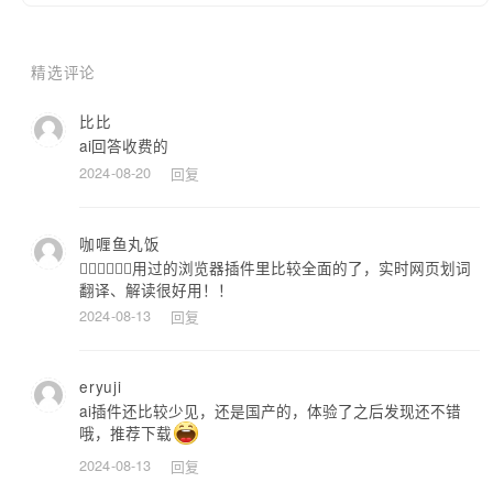
   3️⃣用你的灵办开始高效工作！

精选评论
📌除了上述的这些，还有其他的功能吗？

比比
   😎那是必须的！灵办AI会持续不断的升级，体验也不会丢下。

ai回答收费的
2024-08-20
回复
📧联系我们！

     如果您有任何想法和建议，也可以来联系我们！   
咖喱鱼丸饭
👍🏼👍🏼👍🏼用过的浏览器插件里比较全面的了，实时网页划词
jiejie@ilingban.com

翻译、解读很好用！！
     那么现在就尝试，体验灵办AI助手的强大功能！
2024-08-13
回复
eryuji
ai插件还比较少见，还是国产的，体验了之后发现还不错
哦，推荐下载
2024-08-13
回复