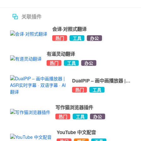
关联插件
会译·对照式翻译
热门
工具
办公
有道灵动翻译
热门
工具
办公
DualPiP – 画中画播放器 |
ASR实时字幕 · 双语字幕 ·
热门
工具
AI翻译
写作猫浏览器插件
热门
工具
办公
YouTube 中文配音