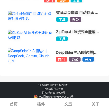
热门
娱乐
工具
智译网页翻译 自动翻译 双
语对照 AI对话
工具
办公
ZipZap.AI 沉浸式全能翻译
&AI助理
工具
DeepSider™:AI侧边栏|
DeepSeek, Gemini,
热门
办公
开发
Claude, GPT
Copyright © 2023 极简插件
上海藏原羚工作室
沪ICP备18011999号
沪公网安备31010602005070号
首页
插件
文章
关于