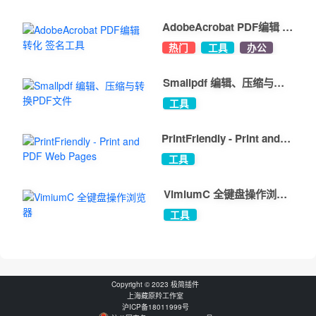
AdobeAcrobat PDF编辑 转
化 签名工具
热门
工具
办公
Smallpdf 编辑、压缩与转
换PDF文件
工具
PrintFriendly - Print and
PDF Web Pages
工具
VimiumC 全键盘操作浏览
器
工具
Copyright © 2023 极简插件
上海藏原羚工作室
沪ICP备18011999号