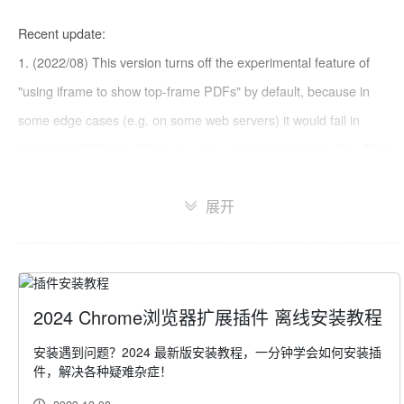
Recent update:

1. (2022/08) This version turns off the experimental feature of 
"using iframe to show top-frame PDFs" by default, because in 
some edge cases (e.g. on some web servers) it would fail in 
accessing PDF files. While you may re-enable it as you like. There 
should be no other difference after a PDF file gets showing.

展开
2. (2022/08) update the version of PDF.js

3. (2022/04) fix some issues of Vimium C's `scroll*` and `Marks*` 
commands.
2024 Chrome浏览器扩展插件 离线安装教程
安装遇到问题？2024 最新版安装教程，一分钟学会如何安装插
件，解决各种疑难杂症！